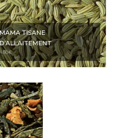
MAMA TISANE
D’ALLAITEMENT
4.50
€