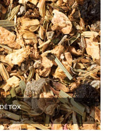
DÉTOX
9.10
€