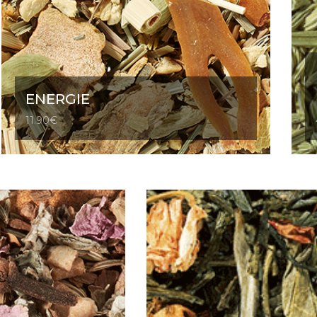
ENERGIE
11.90
€