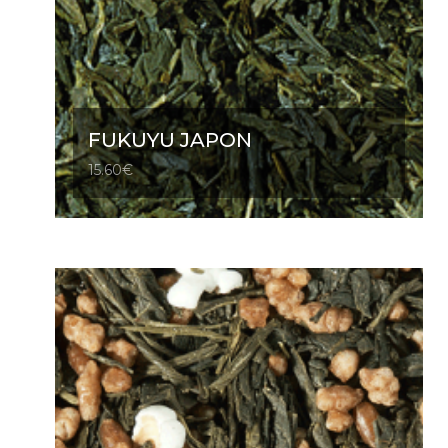
FUKUYU JAPON
15.60
€