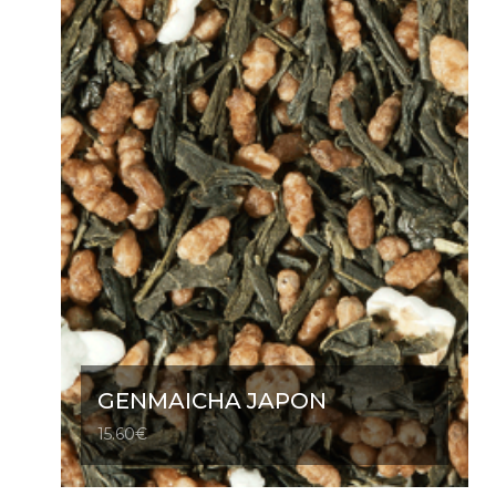
GENMAICHA JAPON
15.60
€