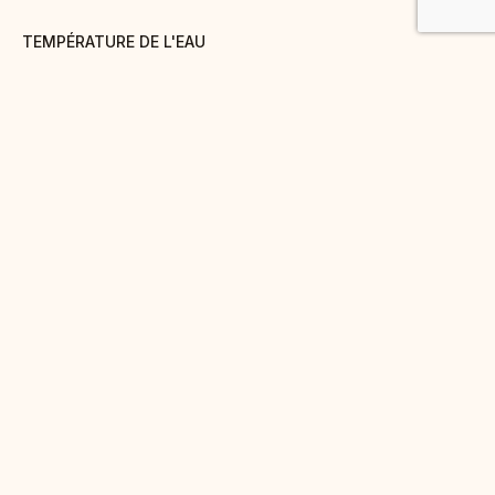
TEMPÉRATURE DE L'EAU
90° C
TEMPS D'INFUSION
3 à 5 minutes
QUANTITÉ
8g/30cl
BIENFAITS
Apaisant/anti-oxydant
DÉCOUVREZ
AUSSI